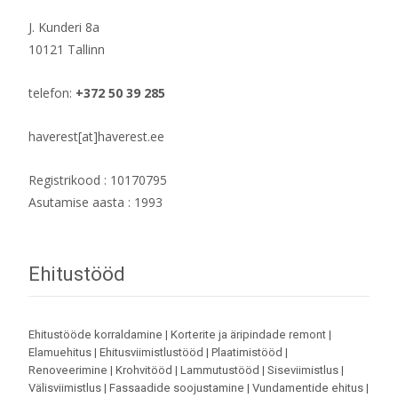
J. Kunderi 8a
10121 Tallinn
telefon:
+372 50 39 285
haverest[at]haverest.ee
Registrikood : 10170795
Asutamise aasta : 1993
Ehitustööd
Ehitustööde korraldamine | Korterite ja äripindade remont |
Elamuehitus | Ehitusviimistlustööd | Plaatimistööd |
Renoveerimine | Krohvitööd | Lammutustööd | Siseviimistlus |
Välisviimistlus | Fassaadide soojustamine | Vundamentide ehitus |