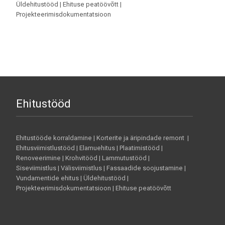
Üldehitustööd | Ehituse peatöövõtt |
Projekteerimisdokumentatsioon
Ehitustööd
Ehitustööde korraldamine | Korterite ja äripindade remont |
Ehitusviimistlustööd | Elamuehitus | Plaatimistööd |
Renoveerimine | Krohvitööd | Lammutustööd |
Siseviimistlus | Välisviimistlus | Fassaadide soojustamine |
Vundamentide ehitus | Üldehitustööd |
Projekteerimisdokumentatsioon | Ehituse peatöövõtt