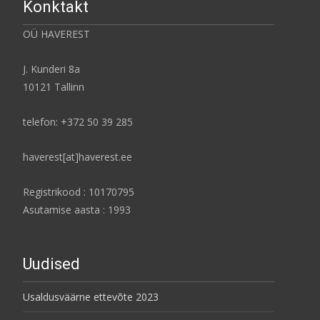
Konktakt
OÜ HAVEREST
J. Kunderi 8a
10121 Tallinn
telefon: +372 50 39 285
haverest[at]haverest.ee
Registrikood : 10170795
Asutamise aasta : 1993
Uudised
Usaldusväärne ettevõte 2023